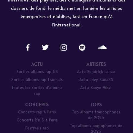
dossiers de fond, le média met en lumière les artistes
émergent·es et établi·es, tant en France qu'à
l'international.
ACTU
ARTISTES
Sorties albums rap US
Actu Kendrick Lamar
Sorties albums rap français
Actu Joey Bada$$
Toutes les sorties d’albums
Actu Kanye West
rap
CONCERTS
TOPS
Concerts rap à Paris
Top albums francophones
de 2023
Concerts R’n’B à Paris
Top albums anglophones de
Festivals rap
2023