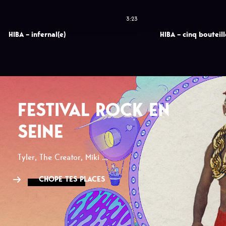
3:23
HIBA – infernal(e)
HIBA – cinq bouteil
FESTIVAL ROCK EN
SEINE
Tyler, The Creator, Miki ...
CHOPE TES PLACES