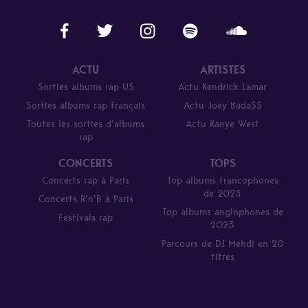
ACTU
ARTISTES
Sorties albums rap US
Actu Kendrick Lamar
Sorties albums rap français
Actu Joey Bada$$
Toutes les sorties d’albums
Actu Kanye West
rap
CONCERTS
TOPS
Concerts rap à Paris
Top albums francophones
de 2023
Concerts R’n’B à Paris
Top albums anglophones de
Festivals rap
2023
Parcours de DJ Mehdi en 20
titres