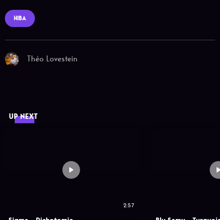
HIBA
Théo Lovestein
UP NEXT
2:57