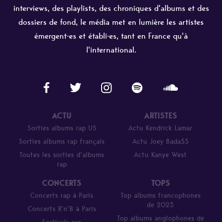
interviews, des playlists, des chroniques d'albums et des
dossiers de fond, le média met en lumière les artistes
émergent·es et établi·es, tant en France qu'à
l'international.
ACTU
ARTISTES
Sorties albums rap US
Actu Kendrick Lamar
Sorties albums rap français
Actu Joey Bada$$
Toutes les sorties d’albums
Actu Kanye West
rap
CONCERTS
TOPS
Concerts rap à Paris
Top albums francophones
de 2023
Concerts R’n’B à Paris
Top albums anglophones de