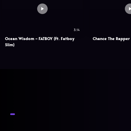
3:14
Ocean Wisdom – FATBOY (ft. Fatboy
Chance The Rapper
Slim)