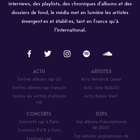
interviews, des playlists, des chroniques d'albums et des
dossiers de fond, le média met en lumière les artistes
émergent·es et établi·es, tant en France qu'à
l'international.
ACTU
ARTISTES
Sorties albums rap US
Actu Kendrick Lamar
Sorties albums rap français
Actu Joey Bada$$
Toutes les sorties d’albums
Actu Kanye West
rap
CONCERTS
TOPS
Concerts rap à Paris
Top albums francophones
de 2023
Concerts R’n’B à Paris
Top albums anglophones de
Festivals rap