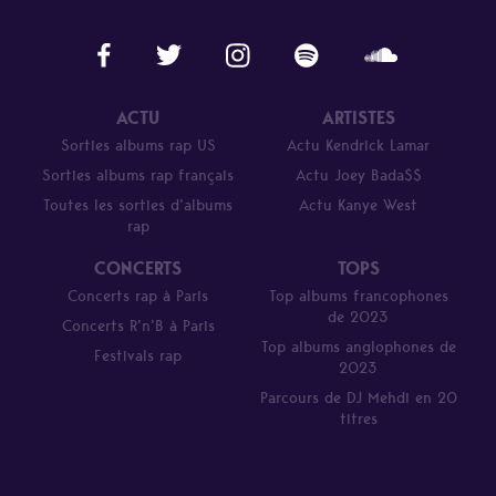
ACTU
ARTISTES
Sorties albums rap US
Actu Kendrick Lamar
Sorties albums rap français
Actu Joey Bada$$
Toutes les sorties d’albums
Actu Kanye West
rap
CONCERTS
TOPS
Concerts rap à Paris
Top albums francophones
de 2023
Concerts R’n’B à Paris
Top albums anglophones de
Festivals rap
2023
Parcours de DJ Mehdi en 20
titres