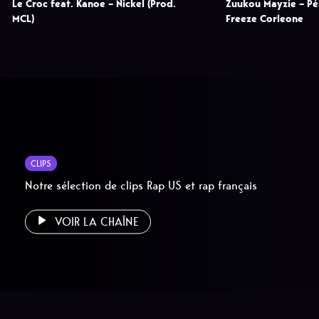
Le Croc feat. Kanoe – Nickel (Prod.
Zuukou Mayzie – PéP
MCL)
Freeze Corleone
CLIPS
Notre sélection de clips Rap US et rap français
VOIR LA CHAÎNE