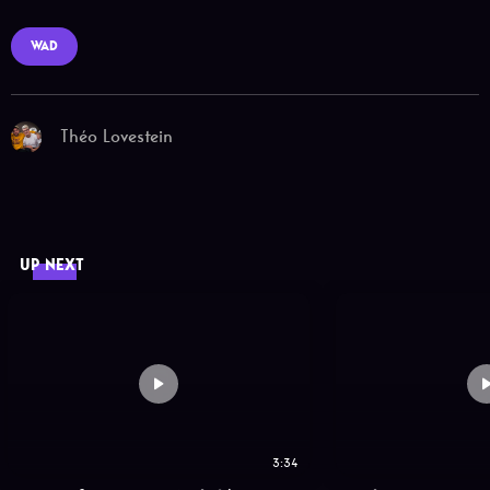
WAD
Théo Lovestein
UP NEXT
3:34