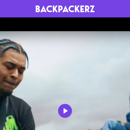
BACKPACKERZ
AGENDA
RADIO
Paris
Playlists
Festivals
Podcasts
Mixes
Play