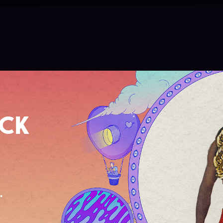
OCK
.