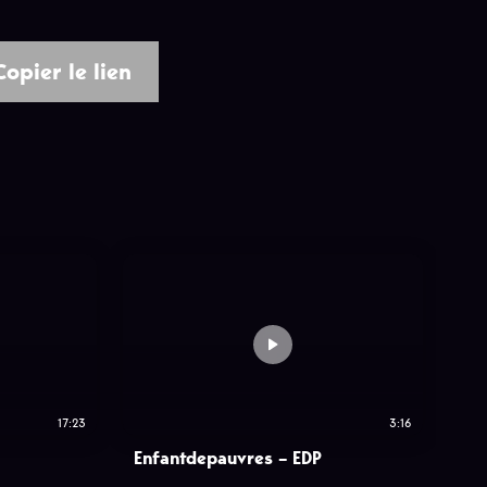
Copier le lien
17:23
3:16
Enfantdepauvres – EDP