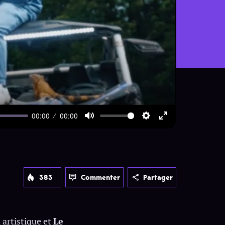
00:00
00:00
Mute
Settings
Enter
fullscreen
383
Commenter
Partager
n artistique et
Le