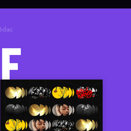
rédac
F