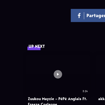
Partage
UP NEXT
3:24
Zuukou Mayzie – PéPé Anglais Ft.
akk
Freeze Corleone