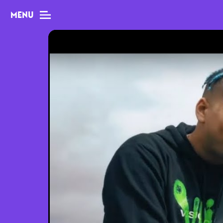
MENU
MAG
Dossiers
Tops
Interviews
Chroniques
Sorties
Newsletter