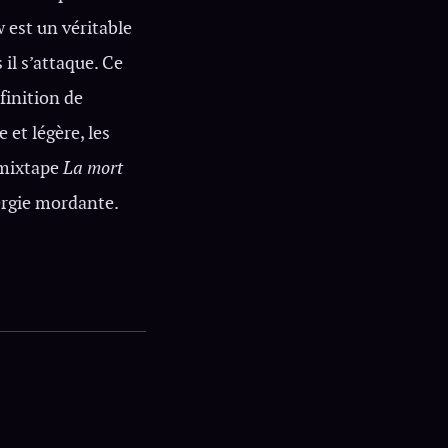
w est un véritable
l s’attaque. Ce
finition de
 et légère, les
a mixtape
La mort
nergie mordante.