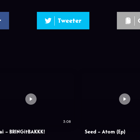
r
Tweeter
3:08
ai – BRINGitBAKKK!
Seed – Atom (Ep)