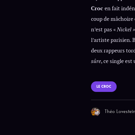
Croc
en fait indén
coup de mâchoire 
n’est pas «
Nickel 
l’artiste parisien.
deux rappeurs tor
sûre
, ce single es
LE CROC
Théo Lovestei