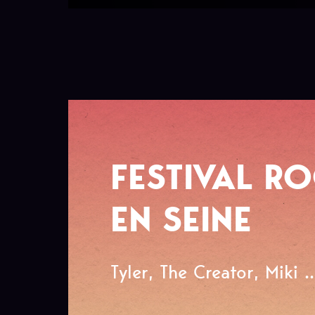
FESTIVAL R
EN SEINE
Tyler, The Creator, Miki ..