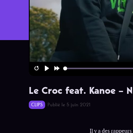
Restart
Play
Forward
10s
Le Croc feat. Kanoe – N
CLIPS
Publié le 5 juin 2021
Il y a des rappeurs