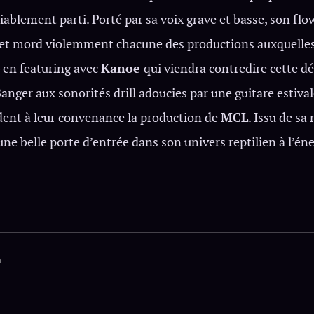
iablement parti. Porté par sa voix grave et basse, son flo
et mord violemment chacune des productions auxquelles i
»
en featuring avec
Kanoe
qui viendra contredire cette dé
 Banger aux sonorités drill adoucies par une guitare estivale
dent à leur convenance la production de
MCL
. Issu de s
t une belle porte d’entrée dans son univers reptilien à l’é
n