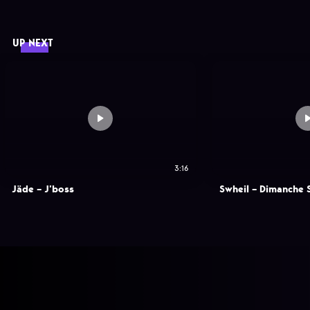
UP NEXT
3:16
Jäde – J’boss
Swheil – Dimanche 