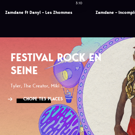
3:10
Zamdane ft Danyl – Les Zhommes
Zamdane – Incompl
FESTIVAL ROCK EN
SEINE
Tyler, The Creator, Miki ...
CHOPE TES PLACES