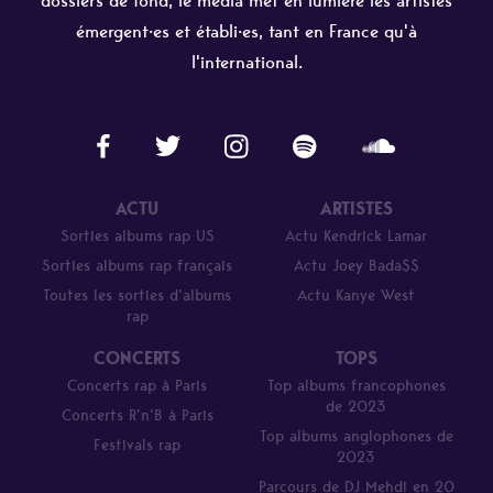
dossiers de fond, le média met en lumière les artistes
émergent·es et établi·es, tant en France qu'à
l'international.
ACTU
ARTISTES
Sorties albums rap US
Actu Kendrick Lamar
Sorties albums rap français
Actu Joey Bada$$
Toutes les sorties d’albums
Actu Kanye West
rap
CONCERTS
TOPS
Concerts rap à Paris
Top albums francophones
de 2023
Concerts R’n’B à Paris
Top albums anglophones de
Festivals rap
2023
Parcours de DJ Mehdi en 20