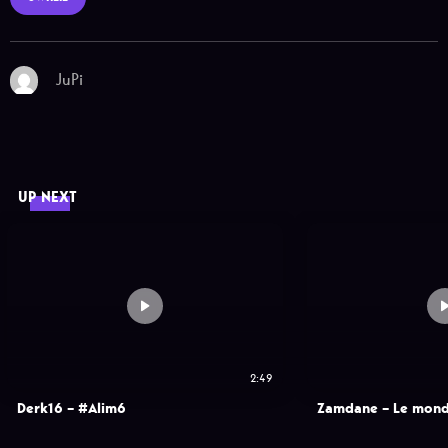
JuPi
UP NEXT
2:49
Derk16 – #Alim6
Zamdane – Le mond