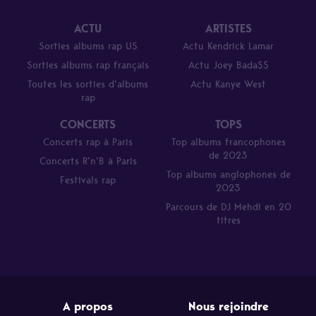
ACTU
ARTISTES
Sorties albums rap US
Actu Kendrick Lamar
Sorties albums rap français
Actu Joey Bada$$
Toutes les sorties d’albums
Actu Kanye West
rap
CONCERTS
TOPS
Concerts rap à Paris
Top albums francophones
de 2023
Concerts R’n’B à Paris
Top albums anglophones de
Festivals rap
2023
Parcours de DJ Mehdi en 20
titres
A propos
Nous rejoindre