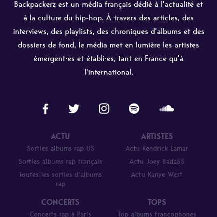
Backpackerz est un média français dédié à l'actualité et
à la culture du hip-hop. À travers des articles, des
interviews, des playlists, des chroniques d'albums et des
dossiers de fond, le média met en lumière les artistes
émergent·es et établi·es, tant en France qu'à
l'international.
ACTU
ARTISTES
Sorties albums rap US
Actu Kendrick Lamar
Sorties albums rap français
Actu Joey Bada$$
Toutes les sorties d’albums
Actu Kanye West
rap
CONCERTS
TOPS
Concerts rap à Paris
Top albums francophones