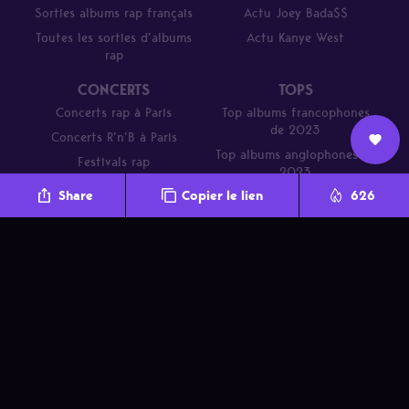
Sorties albums rap français
Actu Joey Bada$$
Toutes les sorties d’albums
Actu Kanye West
rap
CONCERTS
TOPS
Concerts rap à Paris
Top albums francophones
de 2023
Concerts R’n’B à Paris
Top albums anglophones de
Festivals rap
Nous
2023
L’équipe
Contact
Newsletter
Share
Copier le lien
626
rejoindre
Parcours de DJ Mehdi en 20
titres
A propos
Nous rejoindre
Promo
Contact