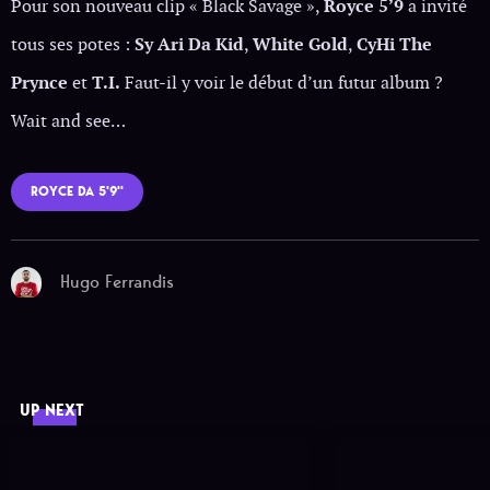
Pour son nouveau clip « Black Savage »,
Royce 5’9
a invité
tous ses potes :
Sy Ari Da Kid
,
White Gold
,
CyHi The
Prynce
et
T.I.
Faut-il y voir le début d’un futur album ?
Wait and see…
ROYCE DA 5'9''
Hugo Ferrandis
UP NEXT