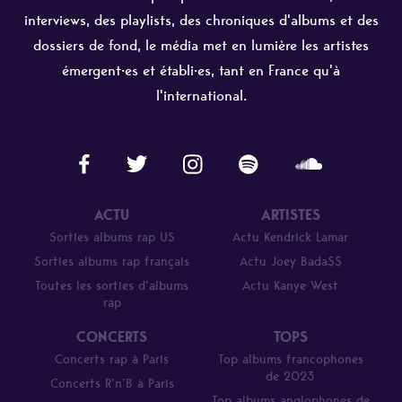
interviews, des playlists, des chroniques d'albums et des
dossiers de fond, le média met en lumière les artistes
émergent·es et établi·es, tant en France qu'à
l'international.
ACTU
ARTISTES
Sorties albums rap US
Actu Kendrick Lamar
Sorties albums rap français
Actu Joey Bada$$
Toutes les sorties d’albums
Actu Kanye West
rap
CONCERTS
TOPS
Concerts rap à Paris
Top albums francophones
de 2023
Concerts R’n’B à Paris
Top albums anglophones de