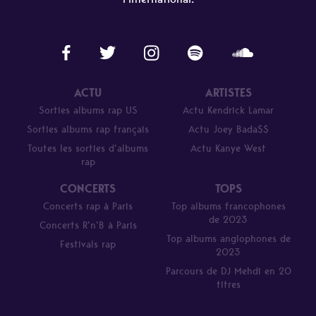
ACTU
ARTISTES
Sorties albums rap US
Actu Kendrick Lamar
Sorties albums rap français
Actu Joey Bada$$
Toutes les sorties d’albums
Actu Kanye West
rap
CONCERTS
TOPS
Concerts rap à Paris
Top albums francophones
de 2023
Concerts R’n’B à Paris
Top albums anglophones de
Festivals rap
2023
Parcours de DJ Mehdi en 20
titres