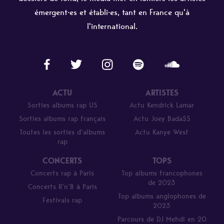
émergent·es et établi·es, tant en France qu'à
l'international.
ACTU
ARTISTES
Sorties albums rap US
Actu Kendrick Lamar
Sorties albums rap français
Actu Joey Bada$$
Toutes les sorties d’albums
Actu Kanye West
rap
CONCERTS
TOPS
Concerts rap à Paris
Top albums francophones
de 2023
Concerts R’n’B à Paris
Top albums anglophones de
Festivals rap
2023
Parcours de DJ Mehdi en 20