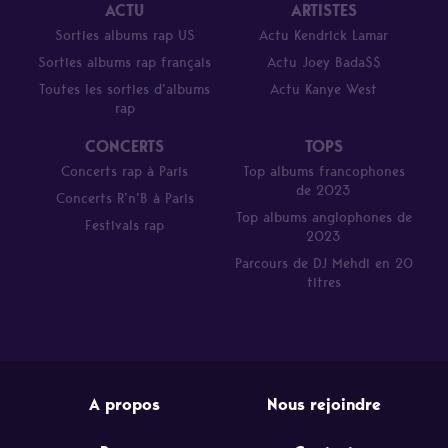
ACTU
ARTISTES
Sorties albums rap US
Actu Kendrick Lamar
Sorties albums rap français
Actu Joey Bada$$
Toutes les sorties d’albums
Actu Kanye West
rap
CONCERTS
TOPS
Concerts rap à Paris
Top albums francophones
de 2023
Concerts R’n’B à Paris
Top albums anglophones de
Festivals rap
2023
Parcours de DJ Mehdi en 20
titres
A propos
Nous rejoindre