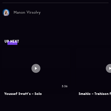
Manon Virsolvy
UP NEXT
3:36
Youssef Swatt’s – Solo
Smahlo – Trahison 