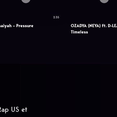
2:35
aiyah – Pressure
OZADYA (NEYA) ft. D-LE
Timeless
 Rap US et