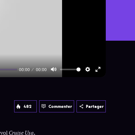
00:00
00:00
Mute
Settings
Enter
fullscreen
482
Commenter
Partager
-vol
Cruise Usa
,