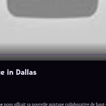
e in Dallas
ne
nous offrait sa nouvelle mixtape collaborative de haut