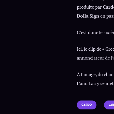
produite par
Card
Dolla
$ign
en pas
C’est donc le sixi
Ici, le clip de « G
annonciateur de l
À l’image, du cham
L’ami Larry se met
CARDO
LAR