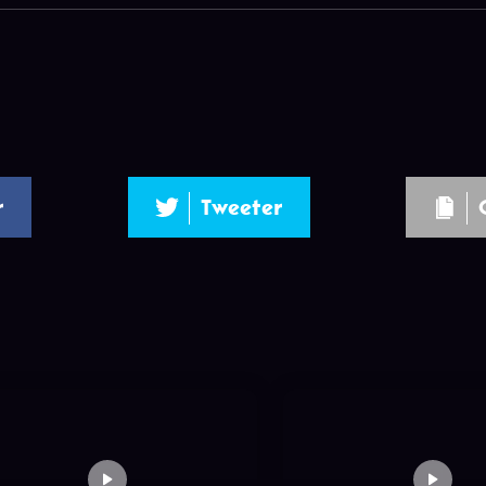
r
Tweeter