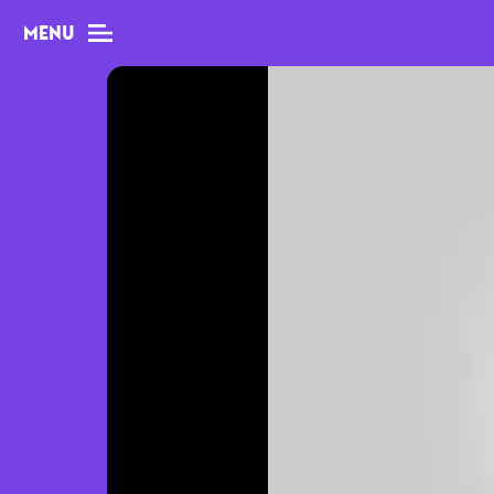
MENU
MAG
Dossiers
Tops
Interviews
Chroniques
Sorties
Newsletter