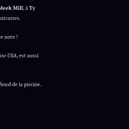
Meek Mill
, à
Ty
ontrastes.
e note !
ise USA
, est aussi
bord de la piscine.