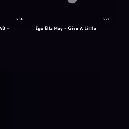
3:54
3:27
AD –
Ego Ella May – Give A Little