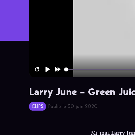
Restart
Play
Forward
10s
Larry June – Green Juic
CLIPS
Publié le 30 juin 2020
Mi-mai,
Larry Ju