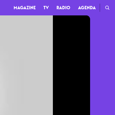
MAGAZINE
TV
RADIO
AGENDA
TV
Clips
Live
Documentaires
Web-séries