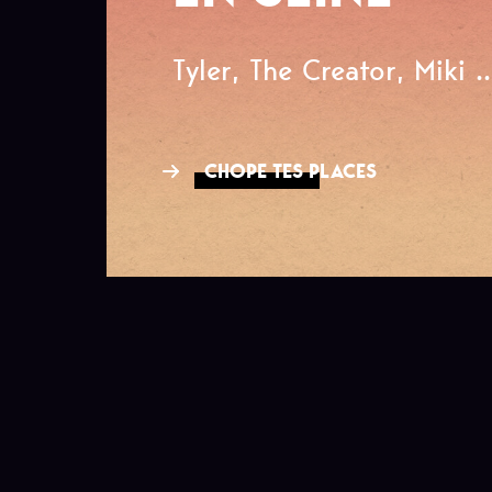
Tyler, The Creator, Miki ..
CHOPE TES PLACES