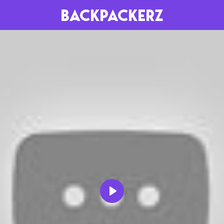
BACKPACKERZ
AGENDA
RADIO
Paris
Playlists
Festivals
Podcasts
Mixes
Play