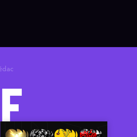
rédac
F