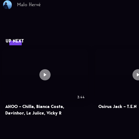
Malo Hervé
UP NEXT
3:44
AHOO – Chilla, Bianca Costa,
Osirus Jack – T.E.N
Davinhor, Le Juiice, Vicky R