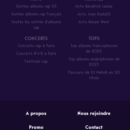
Sorties albums rap US
Actu Kendrick Lamar
Sorties albums rap français
Actu Joey Bada$$
Toutes les sorties d’albums
Actu Kanye West
rap
CONCERTS
TOPS
Concerts rap à Paris
Top albums francophones
de 2023
Concerts R’n’B à Paris
Top albums anglophones de
Festivals rap
2023
Parcours de DJ Mehdi en 20
titres
A propos
Nous rejoindre
Promo
Contact