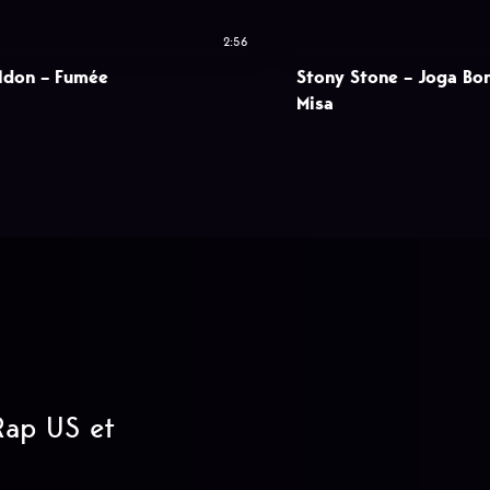
2:56
ldon – Fumée
Stony Stone – Joga Bon
Misa
 Rap US et