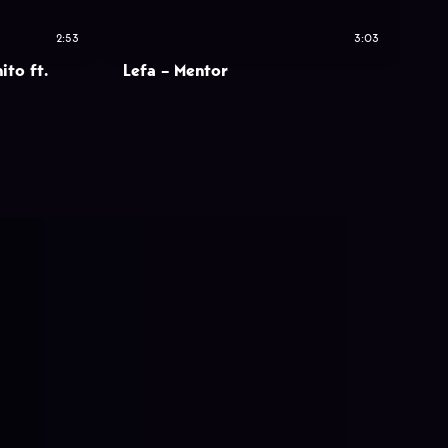
2:53
3:03
ito ft.
Lefa – Mentor