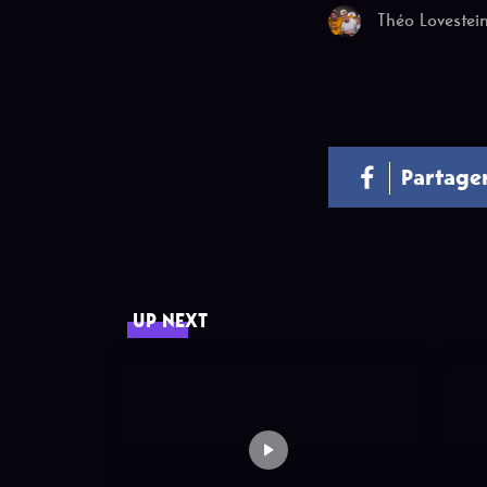
Théo Lovestei
Partage
UP NEXT