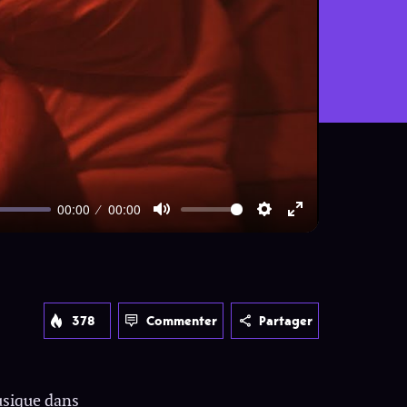
00:00
00:00
Mute
Settings
Enter
fullscreen
378
Commenter
Partager
usique dans