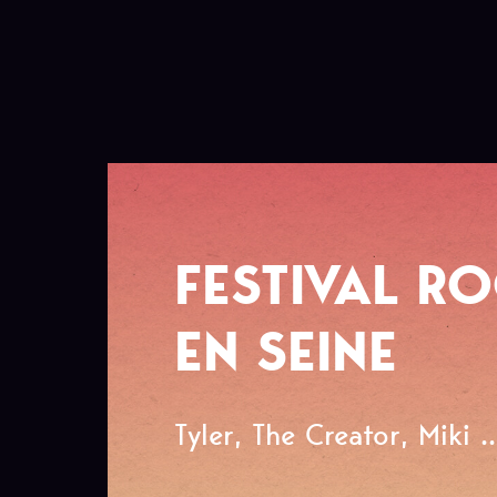
FESTIVAL R
EN SEINE
Tyler, The Creator, Miki ..