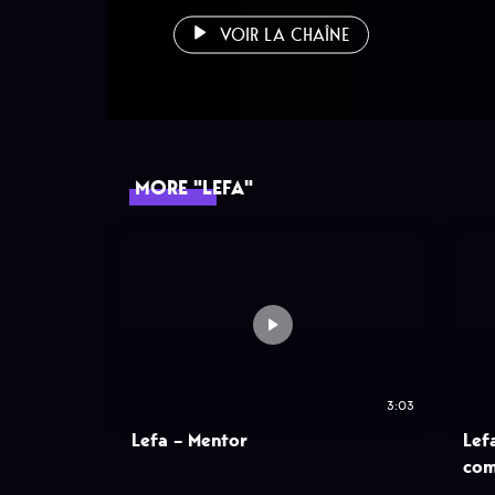
VOIR LA CHAÎNE
MORE "LEFA"
3:03
Lefa – Mentor
Lefa
com