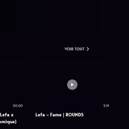
VOIR TOUT
30:00
2:19
 Lefa x
Lefa – Fame | ROUNDS
omique)