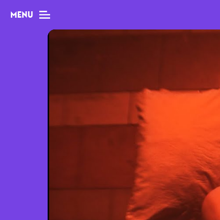
MENU
MAG
Dossiers
Tops
Interviews
Chroniques
Sorties
Newsletter