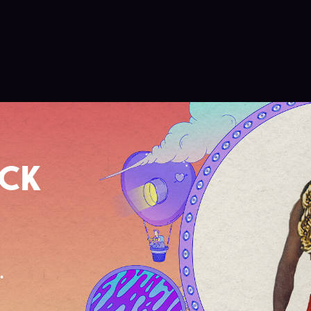
OCK
.