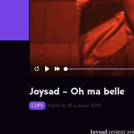
Restart
Play
Forward
10s
Joysad – Oh ma belle
CLIPS
Publié le 18 octobre 2021
Joysad
revient ave