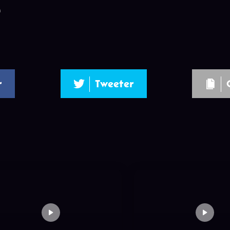
n
r
Tweeter