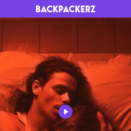
BACKPACKERZ
AGENDA
RADIO
Paris
Playlists
Festivals
Podcasts
Mixes
Play