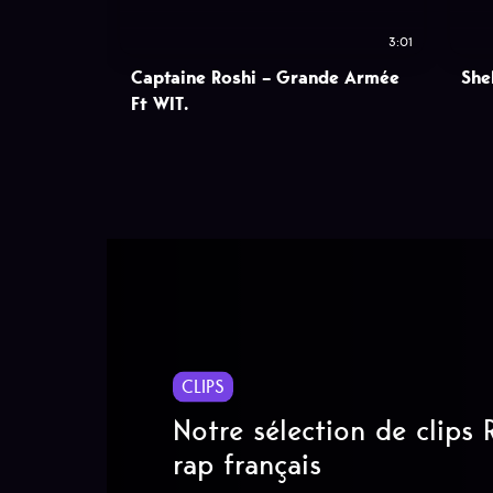
3:01
Captaine Roshi – Grande Armée
She
Ft WIT.
CLIPS
Notre sélection de clips
rap français