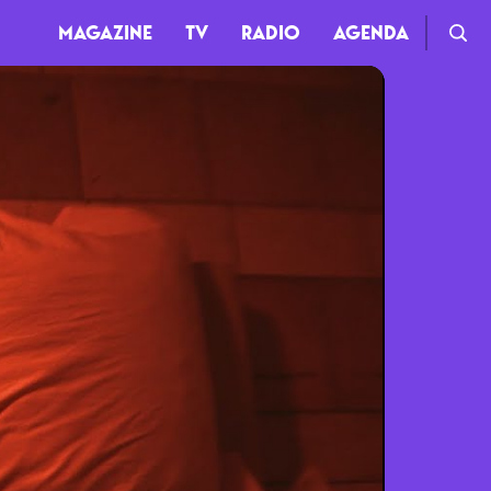
MAGAZINE
TV
RADIO
AGENDA
TV
Clips
Live
Documentaires
Web-séries