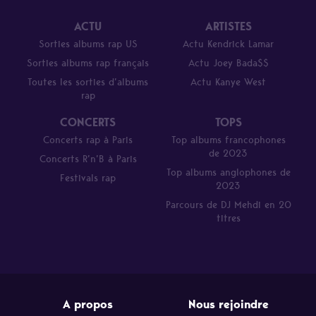
ACTU
ARTISTES
Sorties albums rap US
Actu Kendrick Lamar
Sorties albums rap français
Actu Joey Bada$$
Toutes les sorties d’albums
Actu Kanye West
rap
CONCERTS
TOPS
Concerts rap à Paris
Top albums francophones
de 2023
Concerts R’n’B à Paris
Top albums anglophones de
Festivals rap
2023
Parcours de DJ Mehdi en 20
titres
A propos
Nous rejoindre