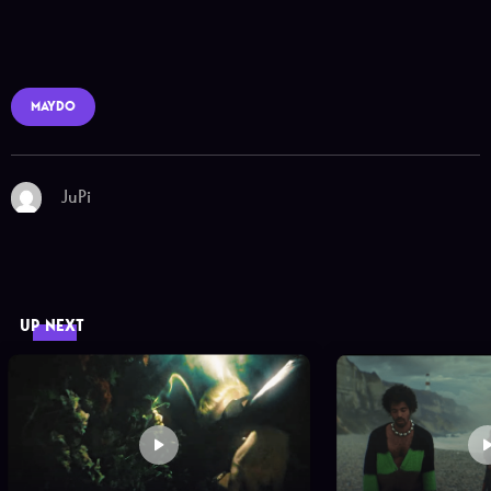
MAYDO
JuPi
UP NEXT