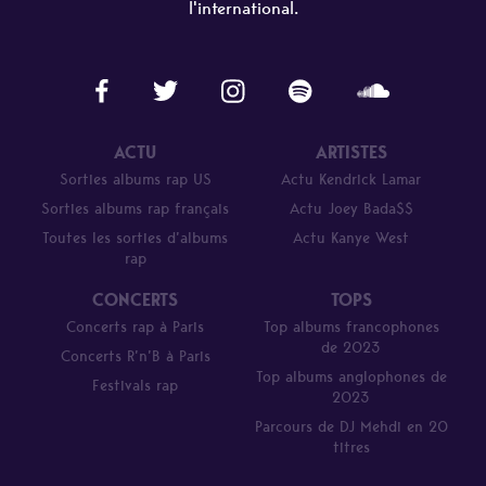
l'international.
ACTU
ARTISTES
Sorties albums rap US
Actu Kendrick Lamar
Sorties albums rap français
Actu Joey Bada$$
Toutes les sorties d’albums
Actu Kanye West
rap
CONCERTS
TOPS
Concerts rap à Paris
Top albums francophones
de 2023
Concerts R’n’B à Paris
Top albums anglophones de
Festivals rap
2023
Parcours de DJ Mehdi en 20
titres