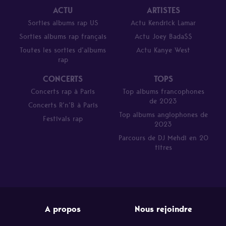
ACTU
ARTISTES
Sorties albums rap US
Actu Kendrick Lamar
Sorties albums rap français
Actu Joey Bada$$
Toutes les sorties d’albums
Actu Kanye West
rap
CONCERTS
TOPS
Concerts rap à Paris
Top albums francophones
de 2023
Concerts R’n’B à Paris
Top albums anglophones de
Festivals rap
2023
Parcours de DJ Mehdi en 20
titres
A propos
Nous rejoindre