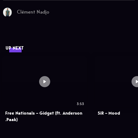
Clément Nadjo
UP NEXT
3:53
Free Nationals – Gidget (ft. Anderson
SiR – Mood
.Paak)