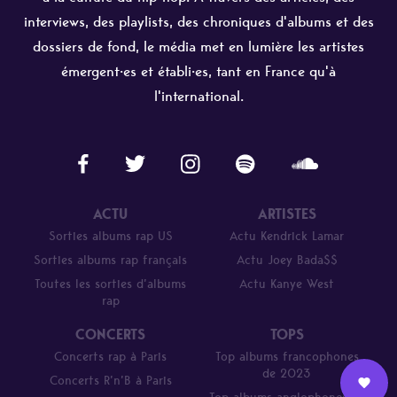
interviews, des playlists, des chroniques d'albums et des
dossiers de fond, le média met en lumière les artistes
émergent·es et établi·es, tant en France qu'à
l'international.
ACTU
ARTISTES
Sorties albums rap US
Actu Kendrick Lamar
Sorties albums rap français
Actu Joey Bada$$
Toutes les sorties d’albums
Actu Kanye West
rap
CONCERTS
TOPS
Concerts rap à Paris
Top albums francophones
de 2023
Concerts R’n’B à Paris