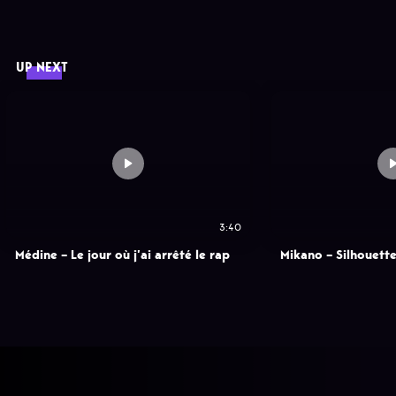
UP NEXT
3:40
Médine – Le jour où j’ai arrêté le rap
Mikano – Silhouett