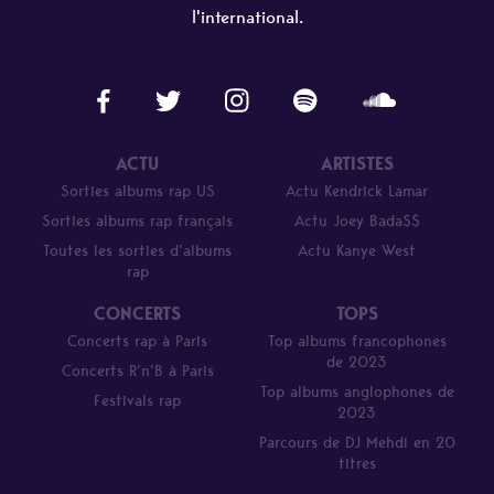
l'international.
ACTU
ARTISTES
Sorties albums rap US
Actu Kendrick Lamar
Sorties albums rap français
Actu Joey Bada$$
Toutes les sorties d’albums
Actu Kanye West
rap
CONCERTS
TOPS
Concerts rap à Paris
Top albums francophones
de 2023
Concerts R’n’B à Paris
Top albums anglophones de
Festivals rap
2023
Parcours de DJ Mehdi en 20
titres