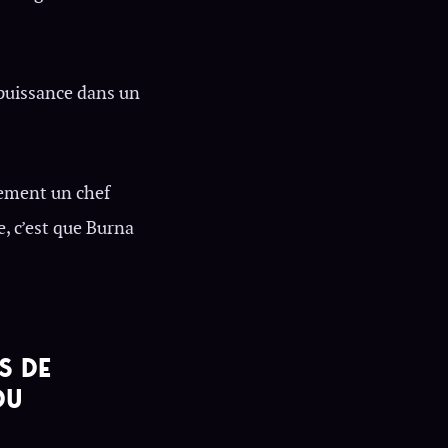
 puissance dans un
lement un chef
e, c’est que Burna
S DE
DU