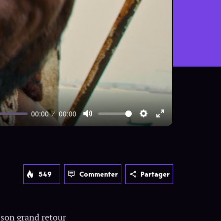
00:00
00:00
Mute
Settings
Enter
fullscreen
549
Commenter
Partager
e son grand retour