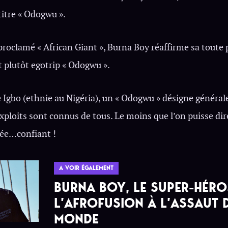
titre « Odogwu ».
proclamé « African Giant », Burna Boy réaffirme sa toute
t plutôt egotrip « Odogwu ».
e Igbo (ethnie au Nigéria), un « Odogwu » désigne généra
exploits sont connus de tous. Le moins que l’on puisse dir
ée…confiant !
A VOIR ÉGALEMENT
BURNA BOY, LE SUPER-HÉRO
L’AFROFUSION À L’ASSAUT 
MONDE