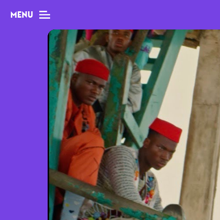
MENU
MAG
Dossiers
Tops
Interviews
Chroniques
Sorties
Newsletter