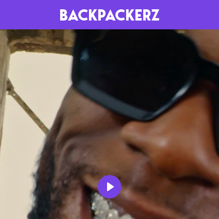
BACKPACKERZ
AGENDA
RADIO
Paris
Playlists
Festivals
Podcasts
Mixes
Play