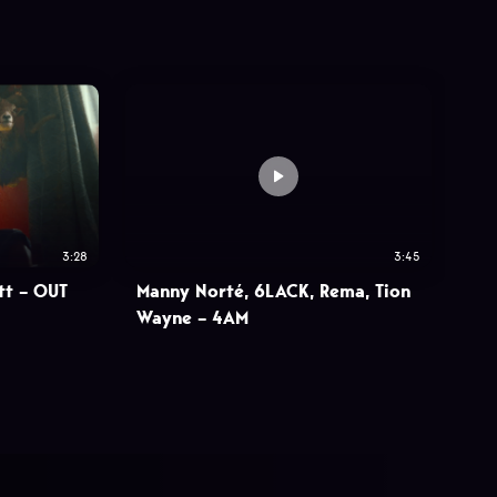
3:28
3:45
tt – OUT
Manny Norté, 6LACK, Rema, Tion
Wayne – 4AM