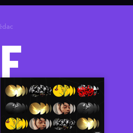
rédac
F