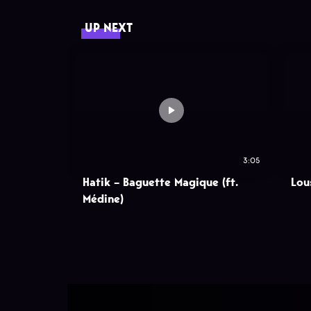
UP NEXT
3:05
Hatik – Baguette Magique (ft.
Lou
Médine)