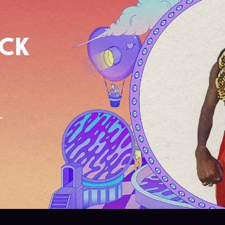
OCK
.