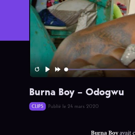
Restart
Play
Forward
10s
Burna Boy – Odogwu
CLIPS
Publié le 24 mars 2020
Burna Boy
avait c