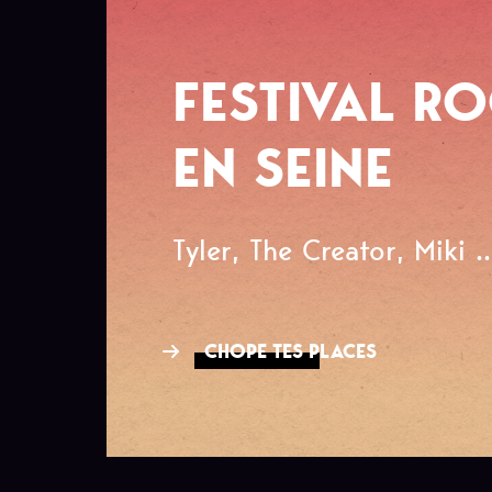
FESTIVAL R
EN SEINE
Tyler, The Creator, Miki ..
CHOPE TES PLACES