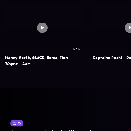
3:45
Manny Norté, 6LACK, Rema, Tion
Captaine Roshi – Dem
Wayne – 4AM
CLIPS