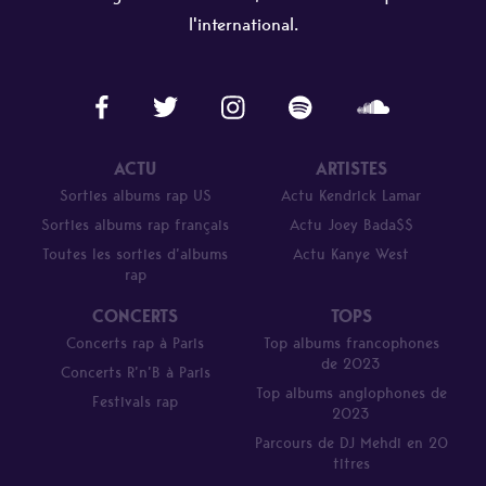
l'international.
ACTU
ARTISTES
Sorties albums rap US
Actu Kendrick Lamar
Sorties albums rap français
Actu Joey Bada$$
Toutes les sorties d’albums
Actu Kanye West
rap
CONCERTS
TOPS
Concerts rap à Paris
Top albums francophones
de 2023
Concerts R’n’B à Paris
Top albums anglophones de
Festivals rap
2023
Parcours de DJ Mehdi en 20
titres