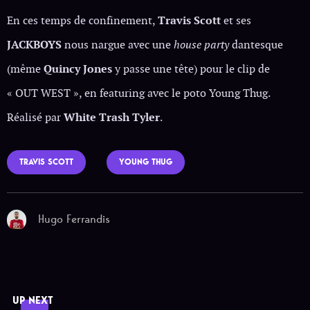
En ces temps de confinement,
Travis Scott
et ses
JACKBOYS
nous nargue avec une
house party
dantesque
(même
Quincy Jones
y passe une tête) pour le clip de
« OUT WEST », en featuring avec le poto Young Thug.
Réalisé par
White Trash Tyler
.
TRAVIS SCOTT
YOUNG THUG
Hugo Ferrandis
UP NEXT