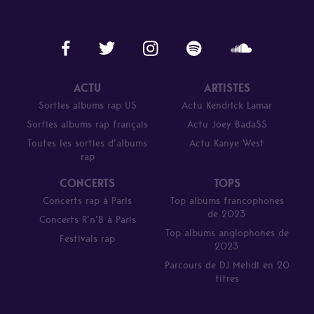
ACTU
ARTISTES
Sorties albums rap US
Actu Kendrick Lamar
Sorties albums rap français
Actu Joey Bada$$
Toutes les sorties d’albums
Actu Kanye West
rap
CONCERTS
TOPS
Concerts rap à Paris
Top albums francophones
de 2023
Concerts R’n’B à Paris
Top albums anglophones de
Festivals rap
2023
Parcours de DJ Mehdi en 20
titres