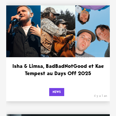
Isha & Limsa, BadBadNotGood et Kae
Tempest au Days Off 2025
NEWS
il y a 1 an