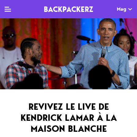
BACKPACKERZ
Mag
TV
MAG
AGENDA
Clips
Dossiers
Paris
Live
Tops
Festivals
Documentaires
Interviews
Web-séries
Chroniques
REVIVEZ LE LIVE DE
Sorties
KENDRICK LAMAR À LA
Newsletter
MAISON BLANCHE