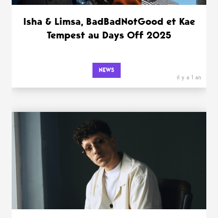
Isha & Limsa, BadBadNotGood et Kae
Tempest au Days Off 2025
NEWS
il y a 1 an