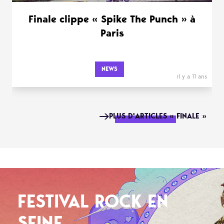
Finale clippe « Spike The Punch » à
Paris
NEWS
il y a 11 ans
PLUS D'ARTICLES « FINALE »
FESTIVAL ROCK EN
SEINE