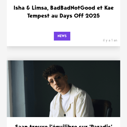
Isha & Limsa, BadBadNotGood et Kae
Tempest au Days Off 2025
NEWS
il y a 1 an
Saan trouve l’équilibre sur ‘Paradis’