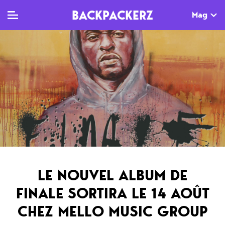
BACKPACKERZ
Mag
TV
MAG
AGENDA
Clips
Dossiers
Paris
Live
Tops
Festivals
Documentaires
Interviews
Web-séries
Chroniques
LE NOUVEL ALBUM DE
Sorties
FINALE SORTIRA LE 14 AOÛT
Newsletter
CHEZ MELLO MUSIC GROUP