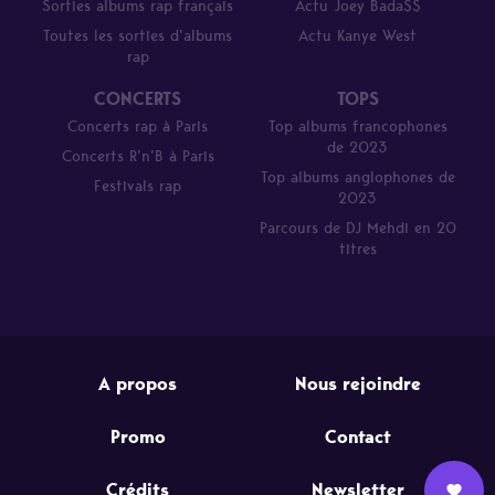
Sorties albums rap français
Actu Joey Bada$$
Toutes les sorties d’albums
Actu Kanye West
rap
CONCERTS
TOPS
Concerts rap à Paris
Top albums francophones
de 2023
Concerts R’n’B à Paris
Top albums anglophones de
Festivals rap
2023
Parcours de DJ Mehdi en 20
titres
A propos
Nous rejoindre
Promo
Contact
Crédits
Newsletter