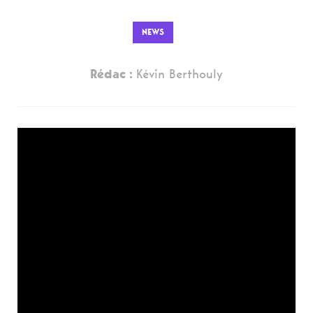
NEWS
Rédac :
Kévin Berthouly