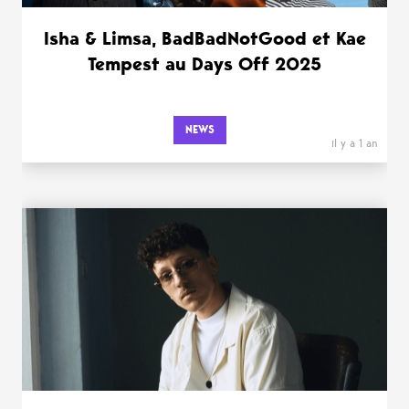
Isha & Limsa, BadBadNotGood et Kae
Tempest au Days Off 2025
NEWS
il y a 1 an