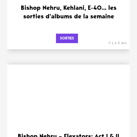
Bishop Nehru, Kehlani, E-40… les
sorties d’albums de la semaine
SORTIES
il y a 6 ans
Bishop Nehru – Elevators: Act I & II