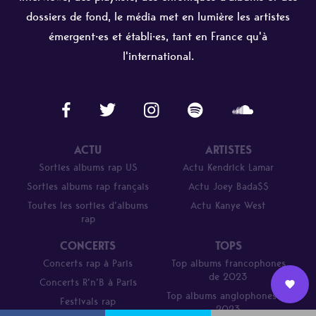
dossiers de fond, le média met en lumière les artistes
émergent·es et établi·es, tant en France qu'à
l'international.
ACTU
ARTISTES
Sorties albums rap US
Actu Kendrick Lamar
Sorties albums rap français
Actu Joey Bada$$
Toutes les sorties d’albums
Actu Kanye West
rap
CONCERTS
TOPS
Concerts rap à Paris
Top albums francophones
de 2023
Concerts R’n’B à Paris
Top albums anglophones de
Festivals rap
Nous
2023