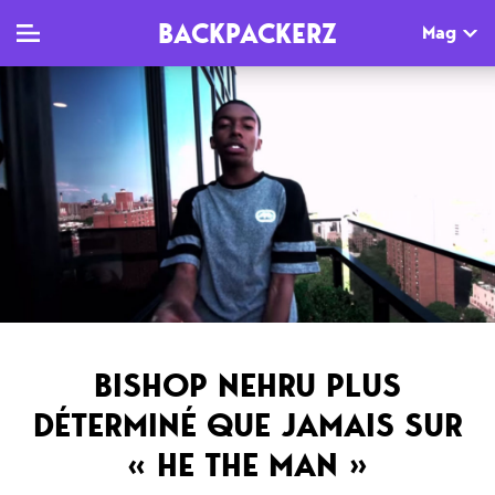
BACKPACKERZ
Mag
TV
MAG
AGENDA
Clips
Dossiers
Paris
Live
Tops
Festivals
Documentaires
Interviews
Web-séries
Chroniques
BISHOP NEHRU PLUS
Sorties
DÉTERMINÉ QUE JAMAIS SUR
Newsletter
« HE THE MAN »