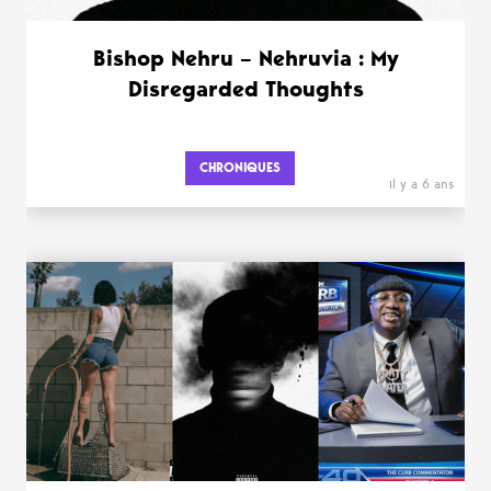
Bishop Nehru – Nehruvia : My
Disregarded Thoughts
CHRONIQUES
il y a 6 ans