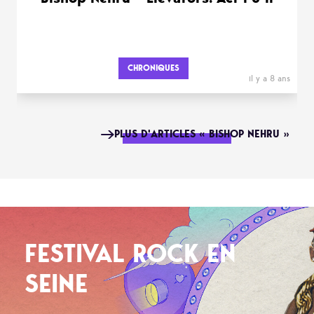
CHRONIQUES
il y a 8 ans
PLUS D'ARTICLES « BISHOP NEHRU »
FESTIVAL ROCK EN
SEINE