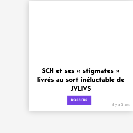
SCH et ses « stigmates »
livrés au sort inéluctable de
JVLIVS
DOSSIERS
il y a 2 ans