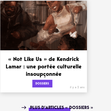
« Not Like Us » de Kendrick
Lamar : une portée culturelle
insoupçonnée
DOSSIERS
il y a 2 ans
PLUS D'ARTICLES « DOSSIERS »