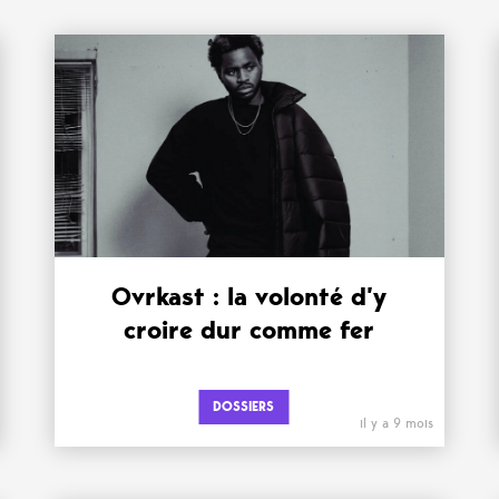
Ovrkast : la volonté d’y
croire dur comme fer
DOSSIERS
il y a 9 mois