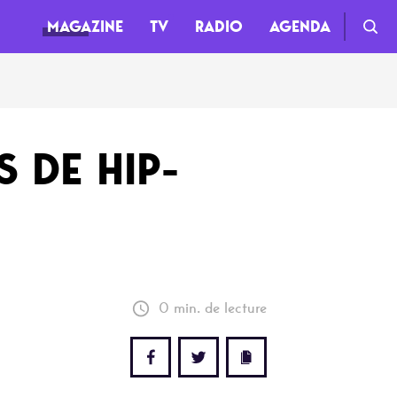
MAGAZINE
TV
RADIO
AGENDA
TV
 DE HIP-
Clips
Live
Documentaires
Web-séries
0 min. de lecture