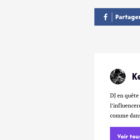
Partage
K
DJ en quête 
l’influencer
comme dans 
Voir tou