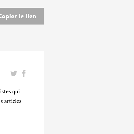
Copier le lien
istes qui
s articles