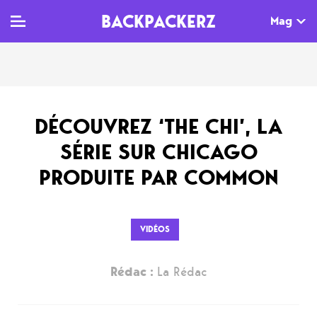
BACKPACKERZ
Mag
TV
MAG
AGENDA
DÉCOUVREZ ‘THE CHI’, LA
Clips
Dossiers
Paris
SÉRIE SUR CHICAGO
Live
Tops
Festivals
PRODUITE PAR COMMON
Documentaires
Interviews
Web-séries
Chroniques
VIDÉOS
Sorties
Rédac :
La Rédac
Newsletter