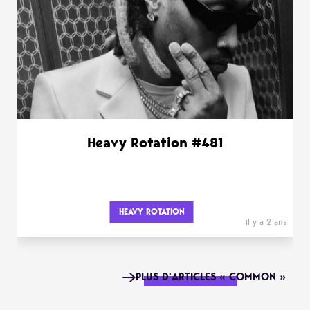
Heavy Rotation #481
HEAVY ROTATION
il y a 2 ans
PLUS D'ARTICLES « COMMON »