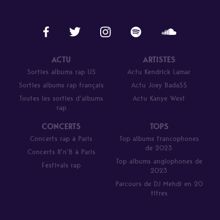
ACTU
ARTISTES
Sorties albums rap US
Actu Kendrick Lamar
Sorties albums rap français
Actu Joey Bada$$
Toutes les sorties d’albums
Actu Kanye West
rap
CONCERTS
TOPS
Concerts rap à Paris
Top albums francophones
de 2023
Concerts R’n’B à Paris
Top albums anglophones de
Festivals rap
2023
Parcours de DJ Mehdi en 20
titres