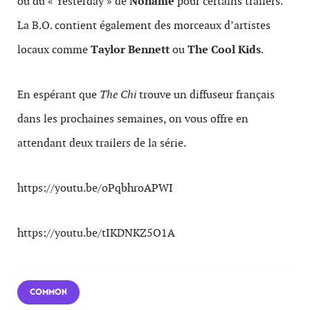
ou du « Yesterday » de
Noname
pour certains trailers.
La B.O. contient également des morceaux d’artistes
locaux comme
Taylor Bennett
ou
The Cool Kids
.
En espérant que
The Chi
trouve un diffuseur français
dans les prochaines semaines, on vous offre en
attendant deux trailers de la série.
https://youtu.be/oPqbhroAPWI
https://youtu.be/tIKDNKZ5O1A
COMMON