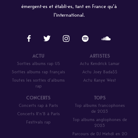
émergent·es et établi·es, tant en France qu'à
l'international.
ACTU
ARTISTES
Sorties albums rap US
Actu Kendrick Lamar
Sorties albums rap français
Actu Joey Bada$$
Toutes les sorties d’albums
Actu Kanye West
rap
CONCERTS
TOPS
Concerts rap à Paris
Top albums francophones
de 2023
Concerts R’n’B à Paris
Top albums anglophones de
Festivals rap
2023
Parcours de DJ Mehdi en 20