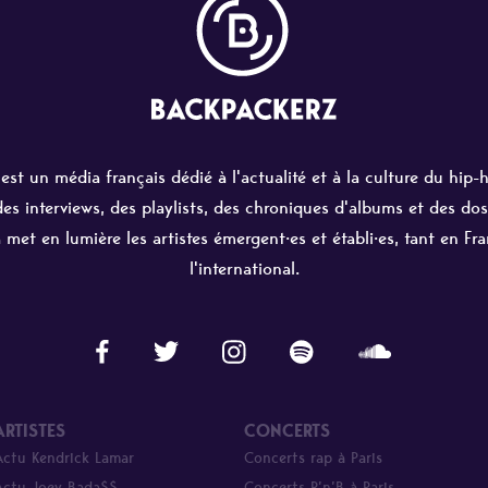
st un média français dédié à l'actualité et à la culture du hip-
 des interviews, des playlists, des chroniques d'albums et des dos
 met en lumière les artistes émergent·es et établi·es, tant en Fr
l'international.
ARTISTES
CONCERTS
Actu Kendrick Lamar
Concerts rap à Paris
Actu Joey Bada$$
Concerts R’n’B à Paris