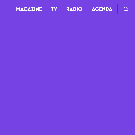
MAGAZINE
TV
RADIO
AGENDA
TV
Clips
Live
Documentaires
Web-séries