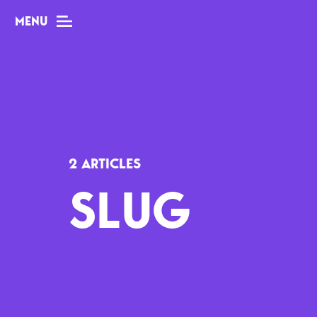
MENU
MAG
Dossiers
2 ARTICLES
Tops
SLUG
Interviews
Chroniques
Sorties
Newsletter