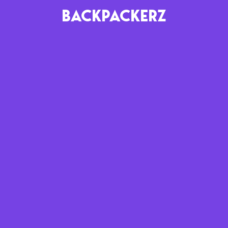
BACKPACKERZ
AGENDA
RADIO
Paris
Playlists
Festivals
Podcasts
Mixes