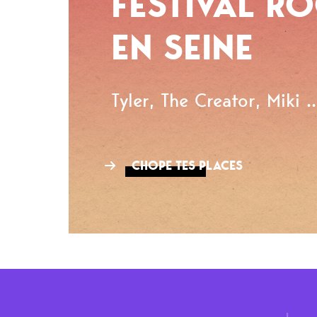
FESTIVAL R
EN SEINE
Tyler, The Creator, Miki ..
CHOPE TES PLACES