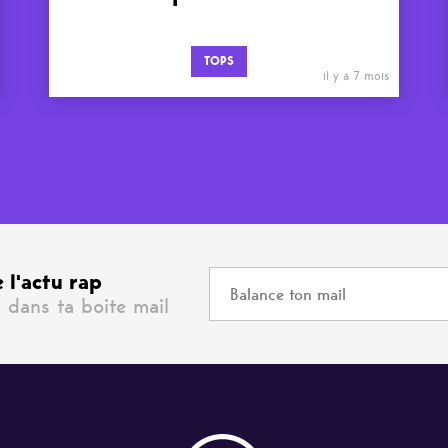
TOPS
il y a 7 mois
 l'actu rap
 dans ta boite mail