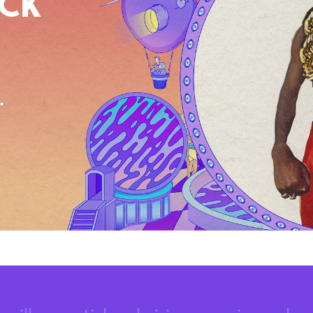
OCK
.