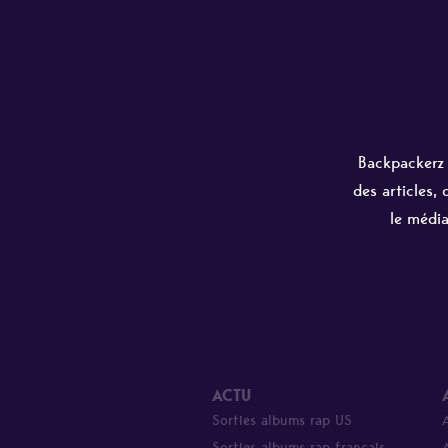
Backpackerz e
des articles,
le média
ACTU
Sorties albums rap US
Sorties albums rap français