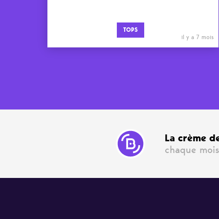
TOPS
il y a 7 mois
La crème de
chaque mois