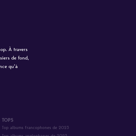
hop. À travers
siers de fond,
ance qu'à
TOPS
Top albums francophones de 2023
Top albums anglophones de 2023