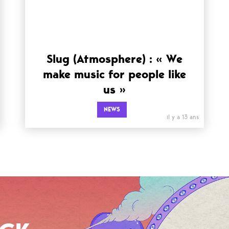
Slug (Atmosphere) : « We
make music for people like
us »
NEWS
il y a 13 ans