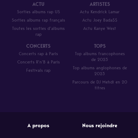
ACTU
ARTISTES
Sorties albums rap US
Actu Kendrick Lamar
Sorties albums rap français
Actu Joey Bada$$
Toutes les sorties d’albums
Actu Kanye West
rap
CONCERTS
TOPS
Concerts rap à Paris
Top albums francophones
de 2023
Concerts R’n’B à Paris
Top albums anglophones de
Festivals rap
2023
Parcours de DJ Mehdi en 20
titres
A propos
Nous rejoindre