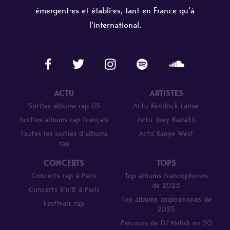
émergent·es et établi·es, tant en France qu'à
l'international.
ACTU
ARTISTES
Sorties albums rap US
Actu Kendrick Lamar
Sorties albums rap français
Actu Joey Bada$$
Toutes les sorties d’albums
Actu Kanye West
rap
CONCERTS
TOPS
Concerts rap à Paris
Top albums francophones
de 2023
Concerts R’n’B à Paris
Top albums anglophones de
Festivals rap
2023
Parcours de DJ Mehdi en 20