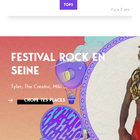
TOPS
il y a 2 ans
FESTIVAL ROCK EN
SEINE
Tyler, The Creator, Miki ...
CHOPE TES PLACES