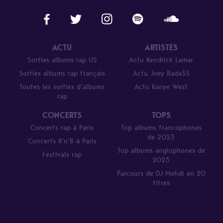
ACTU
ARTISTES
Sorties albums rap US
Actu Kendrick Lamar
Sorties albums rap français
Actu Joey Bada$$
Toutes les sorties d’albums
Actu Kanye West
rap
CONCERTS
TOPS
Concerts rap à Paris
Top albums francophones
de 2023
Concerts R’n’B à Paris
Top albums anglophones de
Festivals rap
2023
Parcours de DJ Mehdi en 20
titres