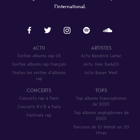
l'international.
ACTU
ARTISTES
Sorties albums rap US
Actu Kendrick Lamar
Sorties albums rap français
Actu Joey Bada$$
Toutes les sorties d’albums
Actu Kanye West
rap
CONCERTS
TOPS
Concerts rap à Paris
Top albums francophones
de 2023
Concerts R’n’B à Paris
Top albums anglophones de
Festivals rap
2023
Parcours de DJ Mehdi en 20
titres