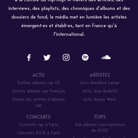
interviews, des playlists, des chroniques d'albums et des
dossiers de fond, le média met en lumière les artistes
émergent·es et établi·es, tant en France qu'à
l'international.
ACTU
ARTISTES
Sorties albums rap US
Actu Kendrick Lamar
Sorties albums rap français
Actu Joey Bada$$
Toutes les sorties d’albums
Actu Kanye West
rap
CONCERTS
TOPS
Concerts rap à Paris
Top albums francophones
de 2023
Concerts R’n’B à Paris