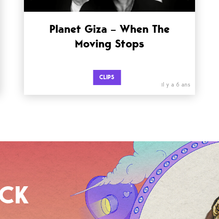
Planet Giza – When The
Moving Stops
CLIPS
il y a 6 ans
OCK