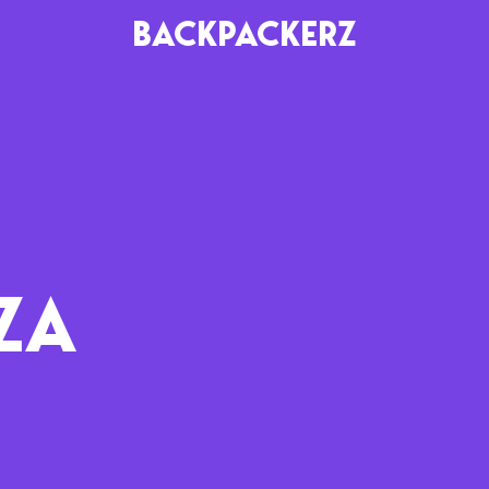
BACKPACKERZ
AGENDA
RADIO
Paris
Playlists
Festivals
Podcasts
ZA
Mixes