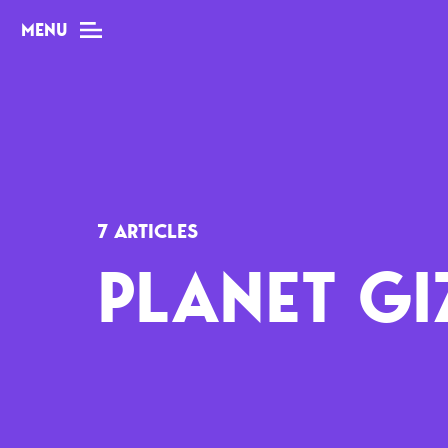
MENU
MAG
Dossiers
7 ARTICLES
Tops
PLANET GI
Interviews
Chroniques
Sorties
Newsletter