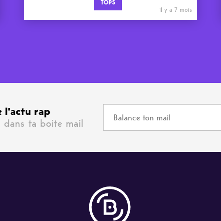
TOPS
il y a 7 mois
 l'actu rap
 dans ta boite mail