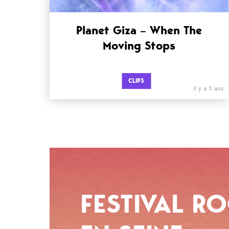
Planet Giza – When The
Moving Stops
CLIPS
il y a 5 ans
FESTIVAL R