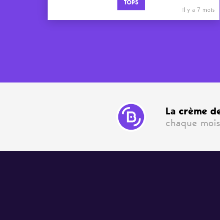
TOPS
il y a 7 mois
La crème de
chaque mois