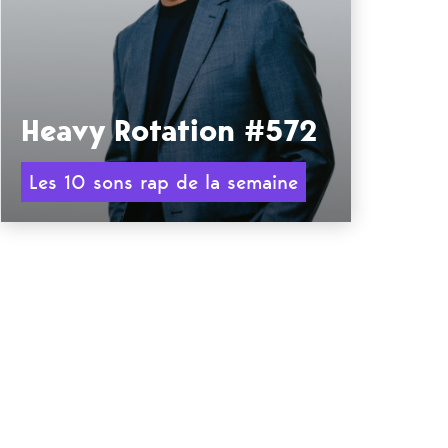
Heavy Rotation #572
Les 10 sons rap de la semaine