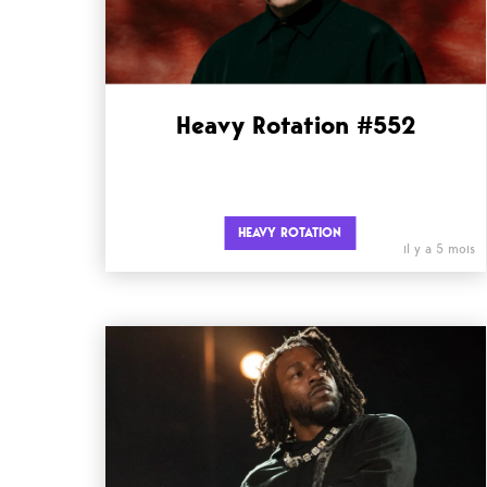
Heavy Rotation #552
HEAVY ROTATION
il y a 5 mois