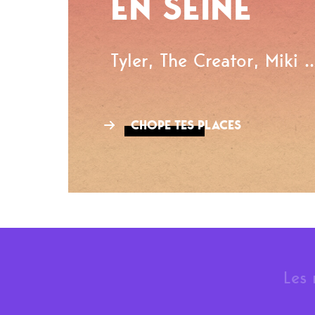
EN SEINE
Tyler, The Creator, Miki ..
CHOPE TES PLACES
Les 