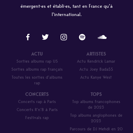
émergent·es et établi·es, tant en France qu'à
l'international.
ACTU
ARTISTES
Sorties albums rap US
Actu Kendrick Lamar
Sorties albums rap français
Actu Joey Bada$$
Toutes les sorties d’albums
Actu Kanye West
rap
CONCERTS
TOPS
Concerts rap à Paris
Top albums francophones
de 2023
Concerts R’n’B à Paris
Top albums anglophones de
Festivals rap
2023
Parcours de DJ Mehdi en 20