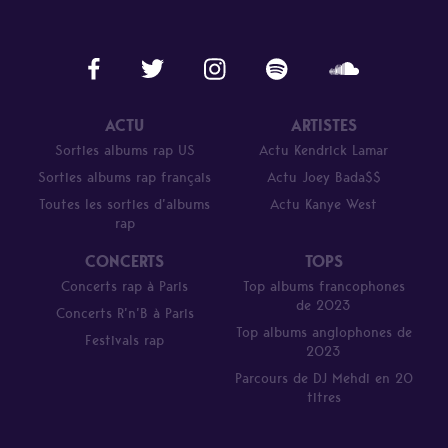
ACTU
ARTISTES
Sorties albums rap US
Actu Kendrick Lamar
Sorties albums rap français
Actu Joey Bada$$
Toutes les sorties d’albums
Actu Kanye West
rap
CONCERTS
TOPS
Concerts rap à Paris
Top albums francophones
de 2023
Concerts R’n’B à Paris
Top albums anglophones de
Festivals rap
2023
Parcours de DJ Mehdi en 20
titres