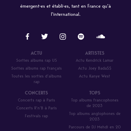
émergent·es et établi·es, tant en France qu'à
l'international.
ACTU
ARTISTES
Sorties albums rap US
Actu Kendrick Lamar
Sorties albums rap français
Actu Joey Bada$$
Toutes les sorties d’albums
Actu Kanye West
rap
CONCERTS
TOPS
Concerts rap à Paris
Top albums francophones
de 2023
Concerts R’n’B à Paris
Top albums anglophones de
Festivals rap
2023
Parcours de DJ Mehdi en 20