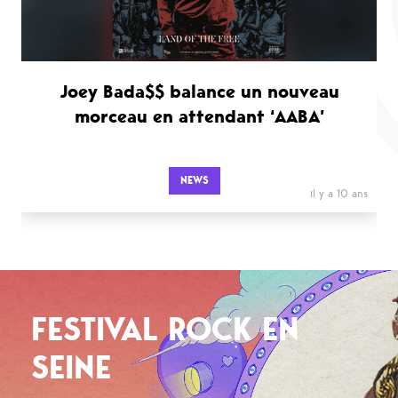
Joey Bada$$ balance un nouveau
morceau en attendant ‘AABA’
NEWS
il y a 10 ans
FESTIVAL ROCK EN
SEINE