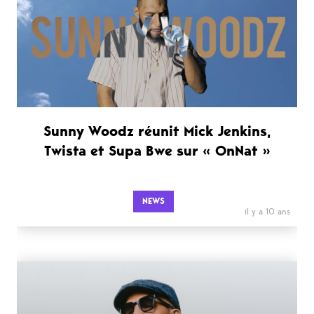
Sunny Woodz réunit Mick Jenkins,
Twista et Supa Bwe sur « OnNat »
NEWS
il y a 10 ans