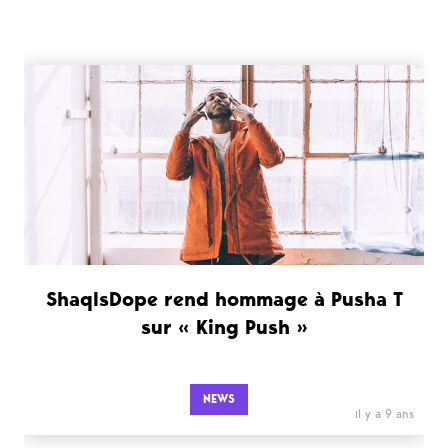
ShaqIsDope rend hommage à Pusha T
sur « King Push »
NEWS
il y a 9 ans