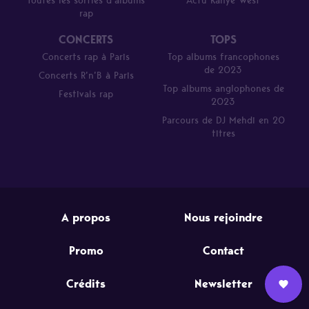
Toutes les sorties d’albums
Actu Kanye West
rap
CONCERTS
TOPS
Concerts rap à Paris
Top albums francophones
de 2023
Concerts R’n’B à Paris
Top albums anglophones de
Festivals rap
2023
Parcours de DJ Mehdi en 20
titres
A propos
Nous rejoindre
Promo
Contact
Crédits
Newsletter
Nous