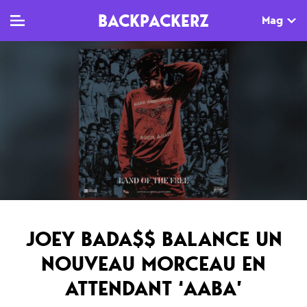
BACKPACKERZ
Mag
TV
MAG
AGENDA
Clips
Dossiers
Paris
Live
Tops
Festivals
Documentaires
Interviews
Web-séries
Chroniques
JOEY BADA$$ BALANCE UN
Sorties
NOUVEAU MORCEAU EN
Newsletter
ATTENDANT ‘AABA’