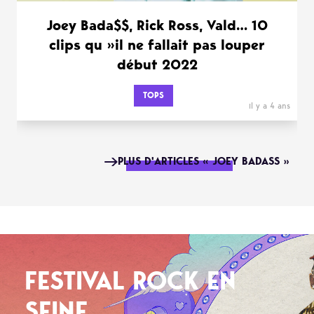
Joey Bada$$, Rick Ross, Vald… 10
clips qu »il ne fallait pas louper
début 2022
TOPS
il y a 4 ans
PLUS D'ARTICLES « JOEY BADASS »
FESTIVAL ROCK EN
SEINE