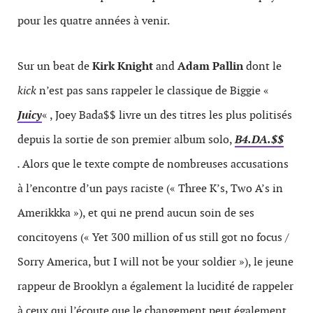
pour les quatre années à venir.
Sur un beat de
Kirk Knight
and
Adam Pallin
dont le
kick
n’est pas sans rappeler le classique de Biggie «
Juicy
« , Joey Bada$$ livre un des titres les plus politisés
depuis la sortie de son premier album solo,
B4.DA.$$
.
Alors que le texte compte de nombreuses accusations
à l’encontre d’un pays raciste (« Three K’s, Two A’s in
Amerikkka »), et qui ne prend aucun soin de ses
concitoyens (« Yet 300 million of us still got no focus /
Sorry America, but I will not be your soldier »), le jeune
rappeur de Brooklyn a également la lucidité de rappeler
à ceux qui l’écoute que le changement peut également