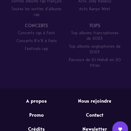
Sorties albums rap français
Actu Joey Bada$$
Toutes les sorties d’albums
Actu Kanye West
rap
CONCERTS
TOPS
Concerts rap à Paris
Top albums francophones
de 2023
Concerts R’n’B à Paris
Top albums anglophones de
Festivals rap
2023
Parcours de DJ Mehdi en 20
titres
A propos
Nous rejoindre
Promo
Contact
Crédits
Newsletter