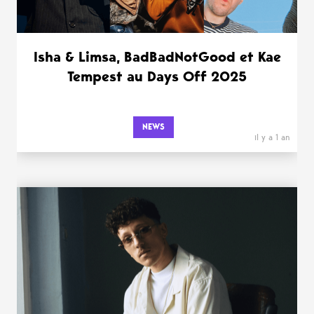
Isha & Limsa, BadBadNotGood et Kae
Tempest au Days Off 2025
NEWS
il y a 1 an