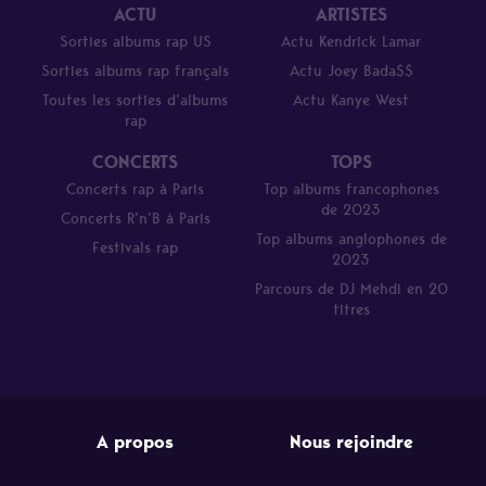
ACTU
ARTISTES
Sorties albums rap US
Actu Kendrick Lamar
Sorties albums rap français
Actu Joey Bada$$
Toutes les sorties d’albums
Actu Kanye West
rap
CONCERTS
TOPS
Concerts rap à Paris
Top albums francophones
de 2023
Concerts R’n’B à Paris
Top albums anglophones de
Festivals rap
2023
Parcours de DJ Mehdi en 20
titres
A propos
Nous rejoindre