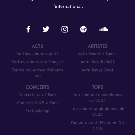
l'international.
ACTU
ARTISTES
Sorties albums rap US
Actu Kendrick Lamar
Sorties albums rap français
Actu Joey Bada$$
Toutes les sorties d’albums
Actu Kanye West
rap
CONCERTS
TOPS
Concerts rap à Paris
Top albums francophones
de 2023
Concerts R’n’B à Paris
Top albums anglophones de
Festivals rap
2023
Parcours de DJ Mehdi en 20
titres