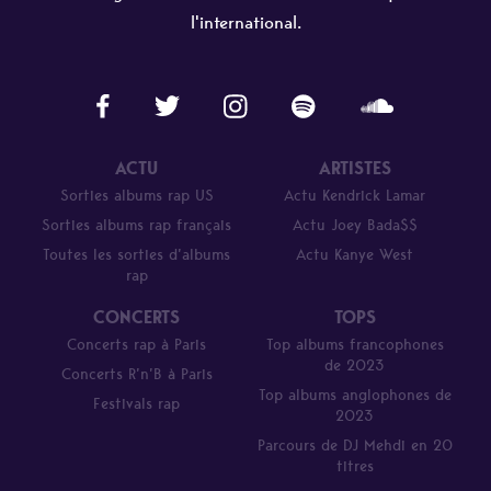
l'international.
ACTU
ARTISTES
Sorties albums rap US
Actu Kendrick Lamar
Sorties albums rap français
Actu Joey Bada$$
Toutes les sorties d’albums
Actu Kanye West
rap
CONCERTS
TOPS
Concerts rap à Paris
Top albums francophones
de 2023
Concerts R’n’B à Paris
Top albums anglophones de
Festivals rap
2023
Parcours de DJ Mehdi en 20
titres