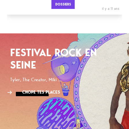
DOSSIERS
il y a 11 ans
FESTIVAL ROCK EN
SEINE
Tyler, The Creator, Miki ...
CHOPE TES PLACES