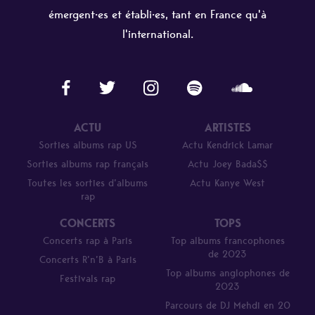
émergent·es et établi·es, tant en France qu'à
l'international.
ACTU
ARTISTES
Sorties albums rap US
Actu Kendrick Lamar
Sorties albums rap français
Actu Joey Bada$$
Toutes les sorties d’albums
Actu Kanye West
rap
CONCERTS
TOPS
Concerts rap à Paris
Top albums francophones
de 2023
Concerts R’n’B à Paris
Top albums anglophones de
Festivals rap
2023
Parcours de DJ Mehdi en 20