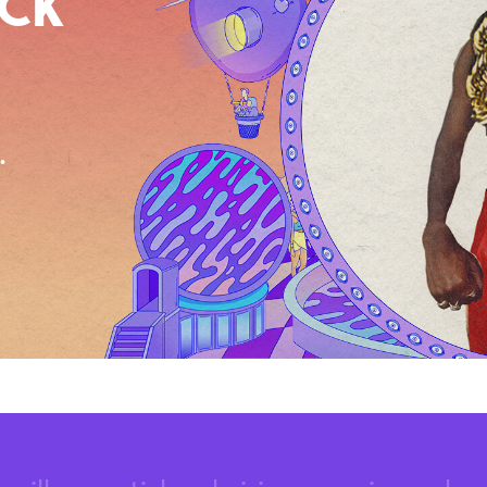
OCK
.