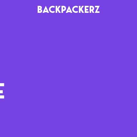
BACKPACKERZ
AGENDA
RADIO
Paris
Playlists
Festivals
Podcasts
E
Mixes