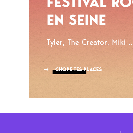
FESTIVAL R
EN SEINE
Tyler, The Creator, Miki ..
CHOPE TES PLACES