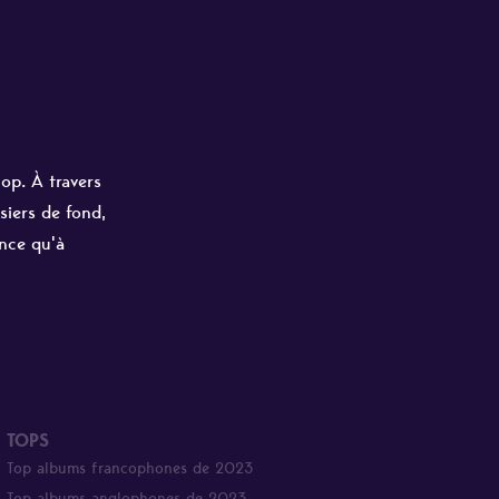
hop. À travers
siers de fond,
ance qu'à
TOPS
Top albums francophones de 2023
Top albums anglophones de 2023