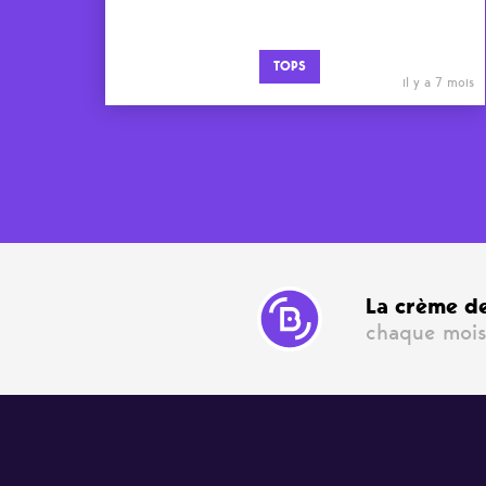
TOPS
il y a 7 mois
La crème de
chaque mois