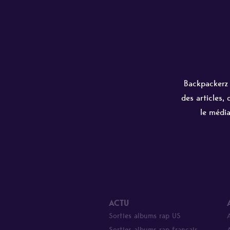
Backpackerz e
des articles,
le média
ACTU
Sorties albums rap US
Sorties albums rap français