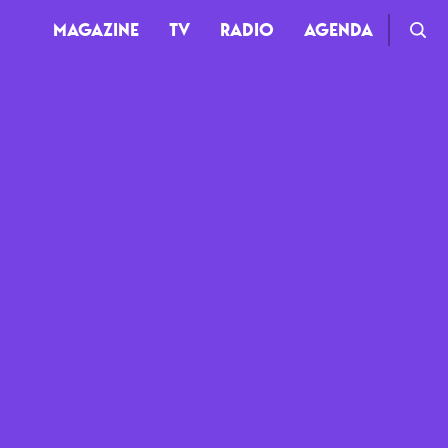
MAGAZINE
TV
RADIO
AGENDA
TV
Clips
Live
Documentaires
Web-séries