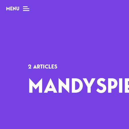
MENU
MAG
Dossiers
2 ARTICLES
Tops
MANDYSPI
Interviews
Chroniques
Sorties
Newsletter