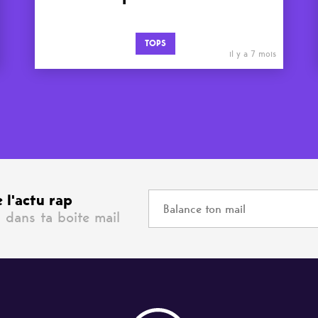
TOPS
il y a 7 mois
 l'actu rap
 dans ta boite mail