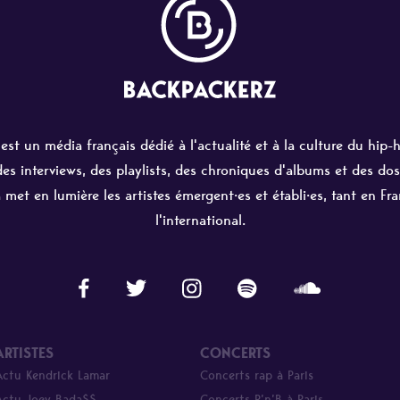
st un média français dédié à l'actualité et à la culture du hip-
 des interviews, des playlists, des chroniques d'albums et des dos
 met en lumière les artistes émergent·es et établi·es, tant en Fr
l'international.
ARTISTES
CONCERTS
Actu Kendrick Lamar
Concerts rap à Paris
Actu Joey Bada$$
Concerts R’n’B à Paris