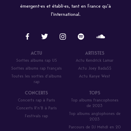
émergent·es et établi·es, tant en France qu'à
l'international.
ACTU
ARTISTES
Sorties albums rap US
Actu Kendrick Lamar
Sorties albums rap français
Actu Joey Bada$$
Toutes les sorties d’albums
Actu Kanye West
rap
CONCERTS
TOPS
Concerts rap à Paris
Top albums francophones
de 2023
Concerts R’n’B à Paris
Top albums anglophones de
Festivals rap
2023
Parcours de DJ Mehdi en 20