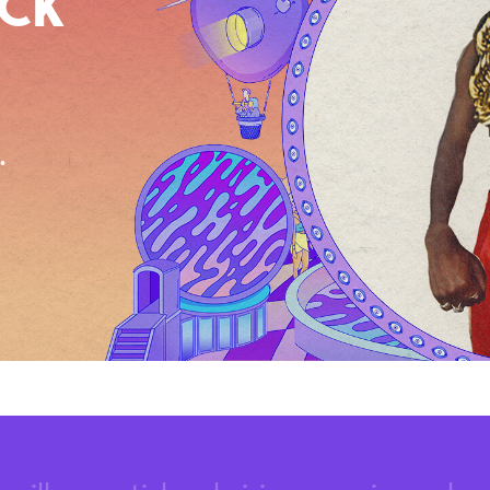
OCK
.