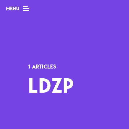
MENU
MAG
Dossiers
1 ARTICLES
Tops
LDZP
Interviews
Chroniques
Sorties
Newsletter