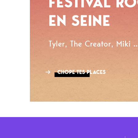
FESTIVAL R
EN SEINE
Tyler, The Creator, Miki ..
CHOPE TES PLACES