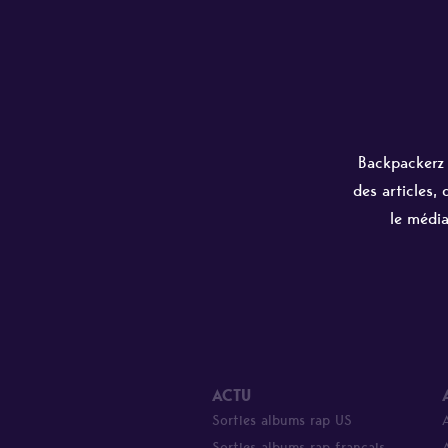
Backpackerz e
des articles,
le média
ACTU
Sorties albums rap US
Sorties albums rap français