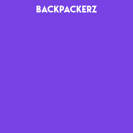
BACKPACKERZ
AGENDA
RADIO
Paris
Playlists
Festivals
Podcasts
Mixes