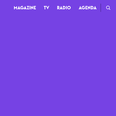
MAGAZINE
TV
RADIO
AGENDA
TV
Clips
Live
Documentaires
Web-séries