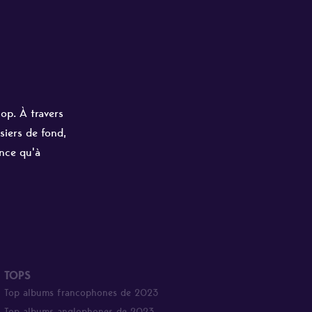
hop. À travers
siers de fond,
ance qu'à
TOPS
Top albums francophones de 2023
Top albums anglophones de 2023