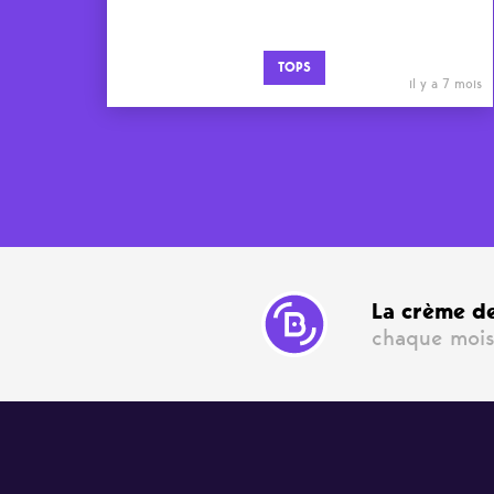
TOPS
il y a 7 mois
La crème de
chaque mois