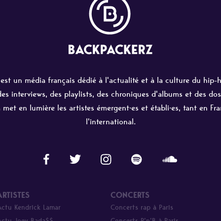
st un média français dédié à l'actualité et à la culture du hip-
 des interviews, des playlists, des chroniques d'albums et des dos
 met en lumière les artistes émergent·es et établi·es, tant en Fr
l'international.
ARTISTES
CONCERTS
Actu Kendrick Lamar
Concerts rap à Paris
Actu Joey Bada$$
Concerts R’n’B à Paris