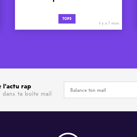
TOPS
il y a 7 mois
 l'actu rap
 dans ta boite mail